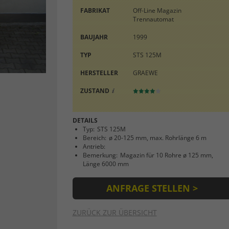
einwandfrei funktioniert.
FABRIKAT
Off-Line Magazin
Trennautomat
Name
Cookie-Informationen anzeigen
cookie_optin
BAUJAHR
1999
Anbieter
Next Machines
Externe Inhalte
TYP
STS 125M
Wir verwenden auf unserer Website externe Inhalte, um Ihnen
Laufzeit
1 Jahr
HERSTELLER
GRAEWE
zusätzliche Informationen anzubieten.
Dieses Cookie wird verwendet, um Ihre
ZUSTAND
Zweck
Cookie-Einstellungen für diese Website zu
speichern.
DETAILS
Typ:
STS 125M
Bereich:
ø 20-125 mm, max. Rohrlänge 6 m
Name
SgCookieOptin.lastPreferences
Antrieb:
Bemerkung:
Magazin für 10 Rohre ø 125 mm,
Länge 6000 mm
Anbieter
Next Machines
ANFRAGE STELLEN >
Laufzeit
1 Jahr
Dieser Wert speichert Ihre Consent-
ZURÜCK ZUR ÜBERSICHT
Einstellungen. Unter anderem eine zufällig