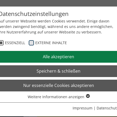
Datenschutzeinstellungen
Auf unserer Webseite werden Cookies verwendet. Einige davon
werden zwingend benötigt, während es uns andere ermöglichen,
INEN
IHRE VORTEILE
UNTERNEHMEN
KONTAKT
Ihre Nutzererfahrung auf unserer Webseite zu verbessern.
ESSENZIELL
EXTERNE INHALTE
Alle akzeptieren
ZURÜCK ZUR ÜBERSICHT
Speichern & schließen
GRAEWE
Off-Line Magazin
Nur essenzielle Cookies akzeptieren
STS 125M
Weitere Informationen anzeigen
Essenziell
Essenzielle Cookies werden für grundlegende Funktionen der
Impressum
|
Datenschut
Webseite benötigt. Dadurch ist gewährleistet, dass die Webseite
NUMMER
2-000-0280