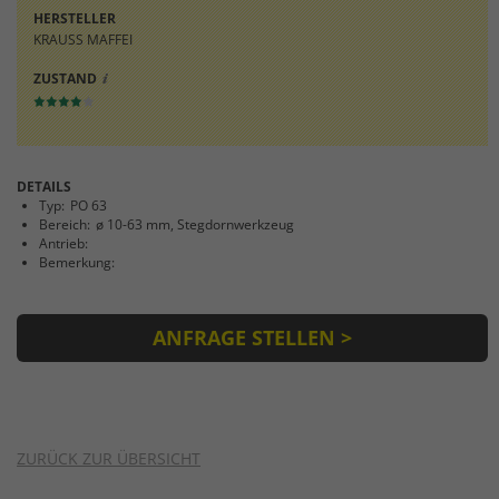
Einstellungen. Unter anderem eine
HERSTELLER
zufällig generierte ID, für die historische
KRAUSS MAFFEI
Zweck
Speicherung Ihrer vorgenommen
Einstellungen, falls der Webseiten-
ZUSTAND
Betreiber dies eingestellt hat.
DETAILS
Typ:
PO 63
Bereich:
ø 10-63 mm, Stegdornwerkzeug
Antrieb:
Bemerkung:
ANFRAGE STELLEN >
ZURÜCK ZUR ÜBERSICHT