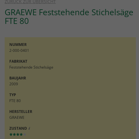
ZURÜCK ZUR ÜBERSICHT
Einstellungen. Unter anderem eine
zufällig generierte ID, für die historische
GRAEWE
Feststehende Stichelsäge
Zweck
Speicherung Ihrer vorgenommen
FTE 80
Einstellungen, falls der Webseiten-
Betreiber dies eingestellt hat.
NUMMER
2-000-0401
FABRIKAT
Feststehende Stichelsäge
BAUJAHR
2009
TYP
FTE 80
HERSTELLER
GRAEWE
ZUSTAND