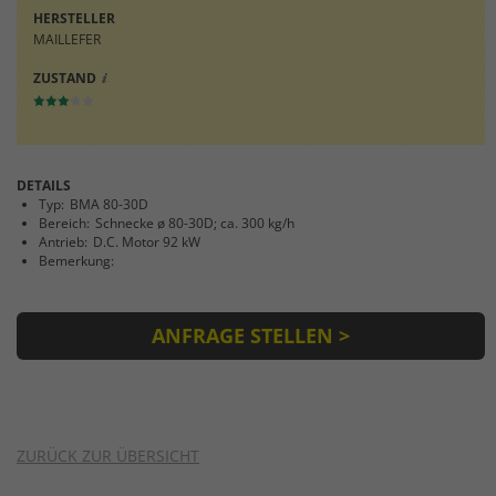
Einstellungen. Unter anderem eine
HERSTELLER
zufällig generierte ID, für die historische
MAILLEFER
Zweck
Speicherung Ihrer vorgenommen
Einstellungen, falls der Webseiten-
ZUSTAND
Betreiber dies eingestellt hat.
DETAILS
Typ:
BMA 80-30D
Bereich:
Schnecke ø 80-30D; ca. 300 kg/h
Antrieb:
D.C. Motor 92 kW
Bemerkung:
ANFRAGE STELLEN >
ZURÜCK ZUR ÜBERSICHT