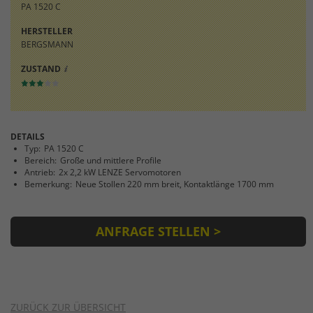
Einstellungen. Unter anderem eine
PA 1520 C
zufällig generierte ID, für die historische
Zweck
HERSTELLER
Speicherung Ihrer vorgenommen
BERGSMANN
Einstellungen, falls der Webseiten-
Betreiber dies eingestellt hat.
ZUSTAND
DETAILS
Typ:
PA 1520 C
Bereich:
Große und mittlere Profile
Antrieb:
2x 2,2 kW LENZE Servomotoren
Bemerkung:
Neue Stollen 220 mm breit, Kontaktlänge 1700 mm
ANFRAGE STELLEN >
ZURÜCK ZUR ÜBERSICHT